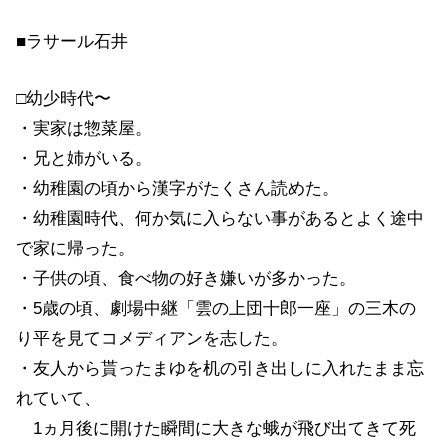
■ラサール石井
□幼少時代〜
・実家は惣菜屋。
・兄と姉がいる。
・幼稚園の頃から漢字がたくさん読めた。
・幼稚園時代、何か気に入らない事があるとよく途中
で家に帰った。
・子供の頃、食べ物の好き嫌いが多かった。
・5歳の頃、劇場中継「雲の上団十郎一座」の三木の
り平を見てコメディアンを志した。
・友人から貰ったまゆを机の引き出しに入れたまま忘
れていて、
1ヵ月後に開けた瞬間に大きな蛾が飛び出てきて死