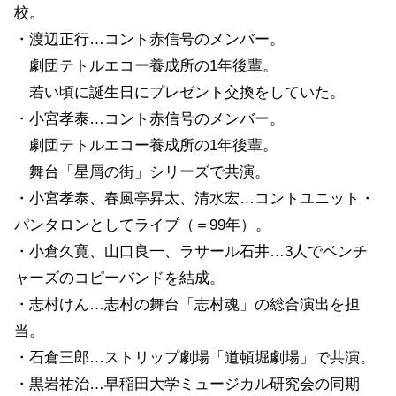
校。
・渡辺正行…コント赤信号のメンバー。
劇団テトルエコー養成所の1年後輩。
若い頃に誕生日にプレゼント交換をしていた。
・小宮孝泰…コント赤信号のメンバー。
劇団テトルエコー養成所の1年後輩。
舞台「星屑の街」シリーズで共演。
・小宮孝泰、春風亭昇太、清水宏…コントユニット・
パンタロンとしてライブ（＝99年）。
・小倉久寛、山口良一、ラサール石井…3人でベンチ
ャーズのコピーバンドを結成。
・志村けん…志村の舞台「志村魂」の総合演出を担
当。
・石倉三郎…ストリップ劇場「道頓堀劇場」で共演。
・黒岩祐治…早稲田大学ミュージカル研究会の同期