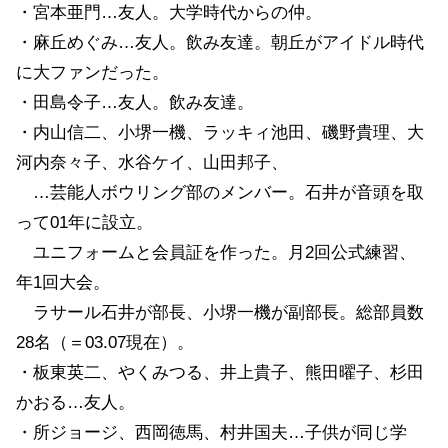
・宮本亜門…友人。大学時代からの仲。
・麻丘めぐみ…友人。飲み友達。朝丘がアイドル時代
に大ファンだった。
・田島令子…友人。飲み友達。
・内山信二、小堺一機、ラッキィ池田、磯野貴理、大
河内奈々子、水谷ケイ、山田邦子、
…芸能人ボウリング部のメンバー。石井が音頭を取
って01年に設立。
ユニフォームと会員証を作った。月2回公式練習、
年1回大会。
ラサール石井が部長、小堺一機が副部長。総部員数
28名（＝03.07現在）。
・板東英二、やくみつる、井上貴子、熊田曜子、杉田
かおる…友人。
・所ジョージ、西岡徳馬、村井国夫…子供が同じ学