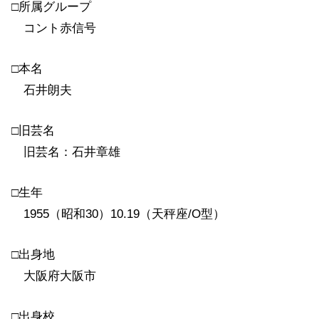
□所属グループ
コント赤信号
□本名
石井朗夫
□旧芸名
旧芸名：石井章雄
□生年
1955（昭和30）10.19（天秤座/O型）
□出身地
大阪府大阪市
□出身校