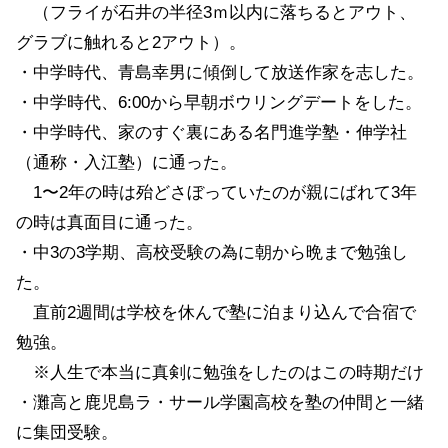
（フライが石井の半径3ｍ以内に落ちるとアウト、
グラブに触れると2アウト）。
・中学時代、青島幸男に傾倒して放送作家を志した。
・中学時代、6:00から早朝ボウリングデートをした。
・中学時代、家のすぐ裏にある名門進学塾・伸学社
（通称・入江塾）に通った。
1〜2年の時は殆どさぼっていたのが親にばれて3年
の時は真面目に通った。
・中3の3学期、高校受験の為に朝から晩まで勉強し
た。
直前2週間は学校を休んで塾に泊まり込んで合宿で
勉強。
※人生で本当に真剣に勉強をしたのはこの時期だけ
・灘高と鹿児島ラ・サール学園高校を塾の仲間と一緒
に集団受験。