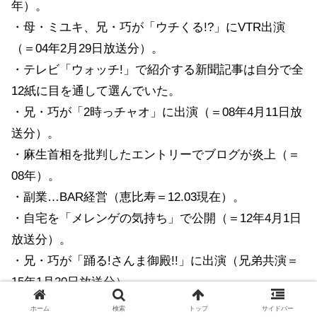
年）。
・母・ミユキ、兄・巧が「ウチくる!?」にVTR出演
（＝04年2月29日放送分）。
・テレビ「ウォッチ!」で紹介する新聞記事は自分で全
12紙に目を通して選んでいた。
・兄・巧が「2時っチャオ」に出演（＝08年4月11日放
送分）。
・麻生首相を批判したエントリーでブログが炎上（＝
08年）。
・副業…BAR経営（恵比寿＝12.03現在）。
・自宅を「メレンゲの気持ち」で公開（＝12年4月1日
放送分）。
・兄・巧が「踊る!さんま御殿!!」に出演（兄弟共演＝
15年1月20日放送分）。
・年6本ペースで舞台演出を担当。
ホーム
検索
トップ
サイドバー