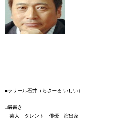
■ラサール石井（らさーる いしい）
□肩書き
芸人 タレント 俳優 演出家