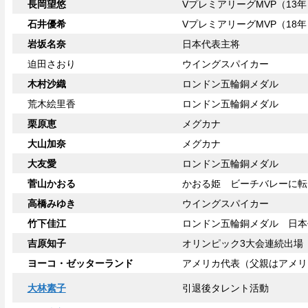
長岡望悠
VプレミアリーグMVP（13年
石井優希
VプレミアリーグMVP（18年
岩坂名奈
日本代表主将
迫田さおり
ウイングスパイカー
木村沙織
ロンドン五輪銅メダル
荒木絵里香
ロンドン五輪銅メダル
栗原恵
メグカナ
大山加奈
メグカナ
大友愛
ロンドン五輪銅メダル
菅山かおる
かおる姫 ビーチバレーに転
高橋みゆき
ウイングスパイカー
竹下佳江
ロンドン五輪銅メダル 日本
吉原知子
オリンピック3大会連続出場
ヨーコ・ゼッターランド
アメリカ代表（父親はアメリ
大林素子
引退後タレント活動