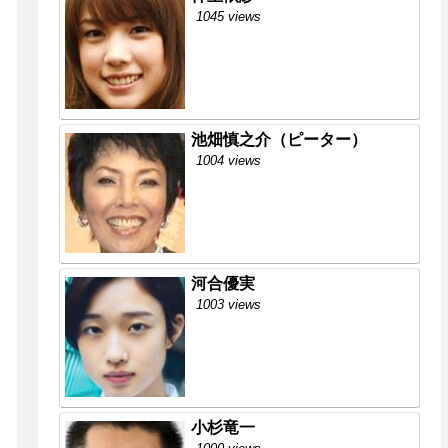
1045 views
池畑慎之介（ピーター）
1004 views
河合優実
1003 views
小杉竜一