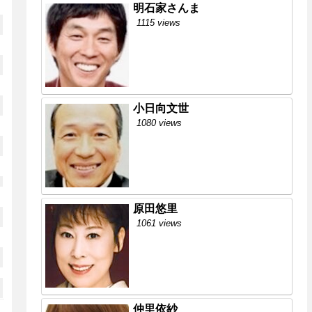
明石家さんま
1115 views
小日向文世
1080 views
原田悠里
1061 views
仲里依紗