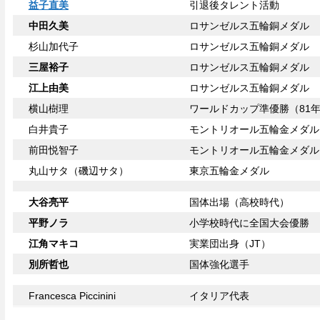
益子直美
引退後タレント活動
中田久美
ロサンゼルス五輪銅メダル
杉山加代子
ロサンゼルス五輪銅メダル
三屋裕子
ロサンゼルス五輪銅メダル
江上由美
ロサンゼルス五輪銅メダル
横山樹理
ワールドカップ準優勝（81
白井貴子
モントリオール五輪金メダル
前田悦智子
モントリオール五輪金メダル
丸山サタ（磯辺サタ）
東京五輪金メダル
大谷亮平
国体出場（高校時代）
平野ノラ
小学校時代に全国大会優勝
江角マキコ
実業団出身（JT）
別所哲也
国体強化選手
Francesca Piccinini
イタリア代表