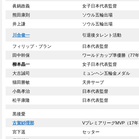
眞鍋政義
女子日本代表監督
熊田康則
ソウル五輪出場
井上謙
ソウル五輪出場
川合俊一
引退後タレント活動
フィリップ・ブラン
日本代表監督
田中幹保
ワールドカップ準優勝（77
柳本晶一
女子日本代表監督
大古誠司
ミュンヘン五輪金メダル
猫田勝敏
天井サーブ
小島孝治
日本代表監督
松平康隆
日本代表監督
黒後愛
古賀紗理那
VプレミアリーグMVP（17年
宮下遥
セッター