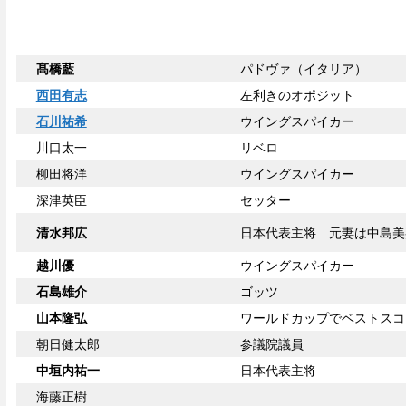
髙橋藍
パドヴァ（イタリア）
西田有志
左利きのオポジット
石川祐希
ウイングスパイカー
川口太一
リベロ
柳田将洋
ウイングスパイカー
深津英臣
セッター
清水邦広
日本代表主将 元妻は中島美
越川優
ウイングスパイカー
石島雄介
ゴッツ
山本隆弘
ワールドカップでベストスコ
朝日健太郎
参議院議員
中垣内祐一
日本代表主将
海藤正樹