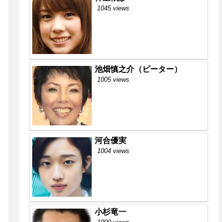
1045 views
池畑慎之介（ピーター）
1005 views
河合優実
1004 views
小杉竜一