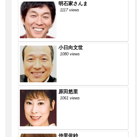
明石家さんま
1117 views
小日向文世
1080 views
原田悠里
1061 views
仲里依紗