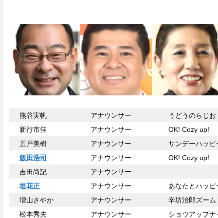
熊谷実帆
アナウンサー
うどうのら
新行市佳
アナウンサー
OK! Cozy up!
五戸美樹
アナウンサー
サンデーハッピ
飯田浩司
アナウンサー
OK! Cozy u
吉田尚記
アナウンサー
垣花正
アナウンサー
あなたとハッピ
増山さやか
アナウンサー
辛坊治郎ズーム 
松本秀夫
アナウンサー
ショウアップナ