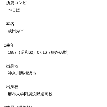
□所属コンビ
ぺこぱ
□本名
成田秀平
□生年
1987（昭和62）07.16（蟹座/A型）
□出身地
神奈川県横浜市
□出身校
麻布大学附属渕野辺高校