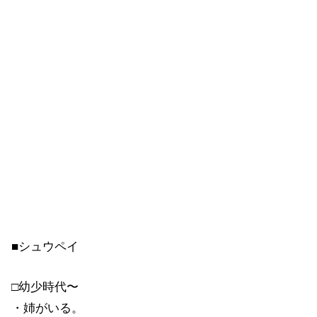
■シュウペイ
□幼少時代〜
・姉がいる。