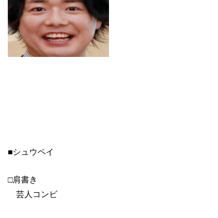
■シュウペイ
□肩書き
芸人コンビ