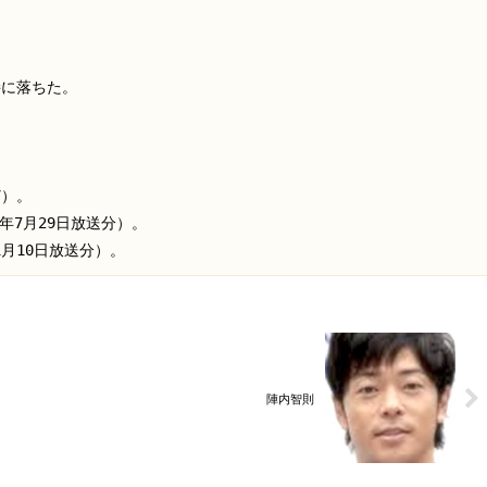
に落ちた。

）。

7月29日放送分）。

1月10日放送分）。
陣内智則