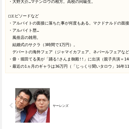
・大野大介…マテンロウの相方。高校の同級生。

□エピソードなど

・アルバイトの面接に落ちた事が何度もある。マクドナルドの面接
・アルバイト歴…

　風俗店の雑用。

　結婚式のサクラ（3時間で1万円）。

　デパートの海外フェア（ジャマイカフェア、ネパールフェアなど
・毋・堀田てる美が「踊る!さんま御殿!!」に出演（親子共演＝14年
・最近の1ヵ月のギャラは36万円（「じっくり聞いタロウ」16年1
ヤーレンズ