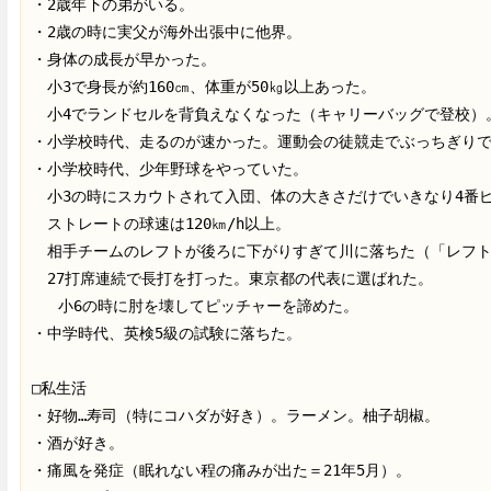
・2歳年下の弟がいる。

・2歳の時に実父が海外出張中に他界。

・身体の成長が早かった。

　小3で身長が約160㎝、体重が50㎏以上あった。

　小4でランドセルを背負えなくなった（キャリーバッグで登校）。
・小学校時代、走るのが速かった。運動会の徒競走でぶっちぎりで
・小学校時代、少年野球をやっていた。

　小3の時にスカウトされて入団、体の大きさだけでいきなり4番ピ
　ストレートの球速は120㎞/h以上。

　相手チームのレフトが後ろに下がりすぎて川に落ちた（「レフト
　27打席連続で長打を打った。東京都の代表に選ばれた。 

   小6の時に肘を壊してピッチャーを諦めた。

・中学時代、英検5級の試験に落ちた。

□私生活

・好物…寿司（特にコハダが好き）。ラーメン。柚子胡椒。

・酒が好き。

・痛風を発症（眠れない程の痛みが出た＝21年5月）。
