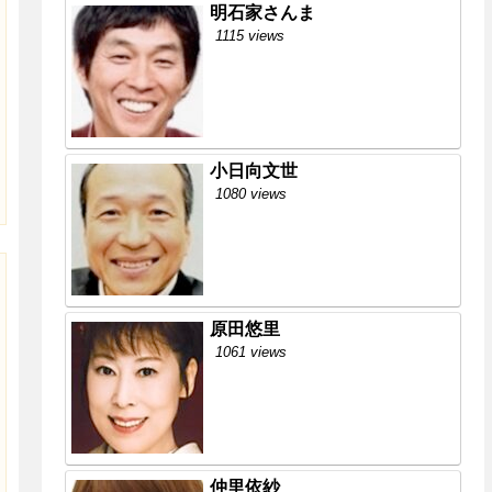
明石家さんま
1115 views
小日向文世
1080 views
原田悠里
1061 views
仲里依紗