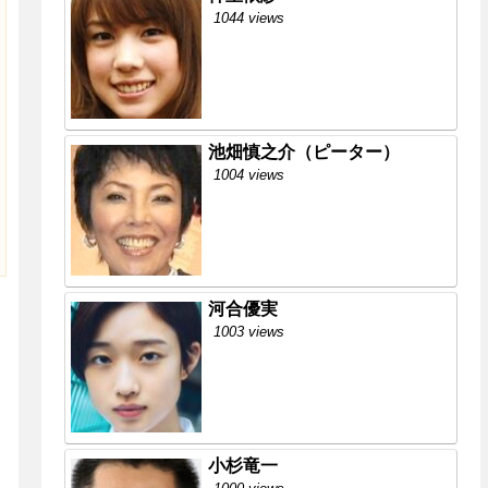
1044 views
池畑慎之介（ピーター）
1004 views
河合優実
1003 views
小杉竜一