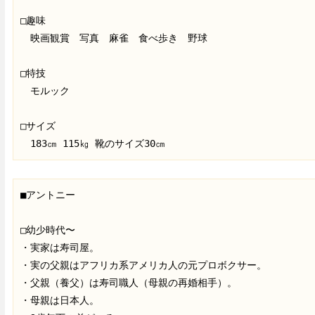
□趣味

　映画観賞　写真　麻雀　食べ歩き　野球　

□特技

　モルック

□サイズ

　183㎝ 115㎏ 靴のサイズ30㎝
■アントニー

□幼少時代〜

・実家は寿司屋。

・実の父親はアフリカ系アメリカ人の元プロボクサー。

・父親（養父）は寿司職人（母親の再婚相手）。

・母親は日本人。
