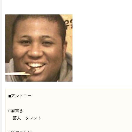
■アントニー

□肩書き

　芸人　タレント　
