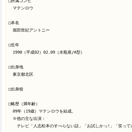
□所属コンビ

　マテンロウ

□本名

　堀田世紀アントニー

□生年

　1990（平成02）02.09（水瓶座/A型）

□出身地

　東京都北区

□出身校

□略歴（満年齢）

　09年（19歳）マテンロウを結成。

　※他の主な出演：

　　テレビ「人志松本のすべらない話」「お試しかっ!」「笑ってい