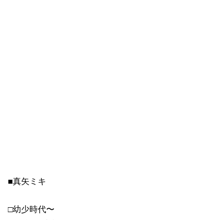
■真矢ミキ
□幼少時代〜