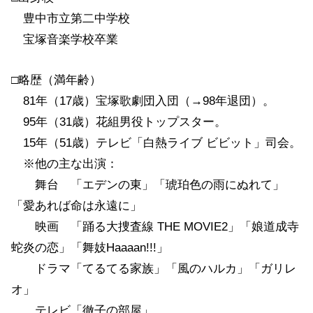
豊中市立第二中学校
宝塚音楽学校卒業
□略歴（満年齢）
81年（17歳）宝塚歌劇団入団（→98年退団）。
95年（31歳）花組男役トップスター。
15年（51歳）テレビ「白熱ライブ ビビット」司会。
※他の主な出演：
舞台 「エデンの東」「琥珀色の雨にぬれて」
「愛あれば命は永遠に」
映画 「踊る大捜査線 THE MOVIE2」「娘道成寺
蛇炎の恋」「舞妓Haaaan!!!」
ドラマ「てるてる家族」「風のハルカ」「ガリレ
オ」
テレビ「徹子の部屋」