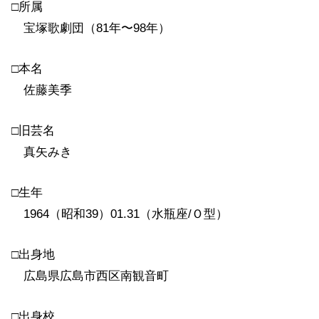
□所属
宝塚歌劇団（81年〜98年）
□本名
佐藤美季
□旧芸名
真矢みき
□生年
1964（昭和39）01.31（水瓶座/Ｏ型）
□出身地
広島県広島市西区南観音町
□出身校