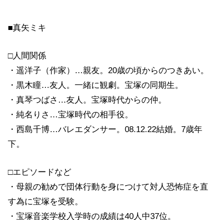
■真矢ミキ
□人間関係
・遥洋子（作家）…親友。20歳の頃からのつきあい。
・黒木瞳…友人。一緒に観劇。宝塚の同期生。
・真琴つばさ…友人。宝塚時代からの仲。
・純名りさ…宝塚時代の相手役。
・西島千博…バレエダンサー。08.12.22結婚。7歳年
下。
□エピソードなど
・母親の勧めで団体行動を身につけて対人恐怖症を直
す為に宝塚を受験。
・宝塚音楽学校入学時の成績は40人中37位。