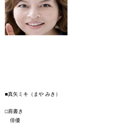
■真矢ミキ（まや みき）
□肩書き
俳優