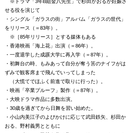
※ドラマ「3年B組金八先生」で杉田かおるが妊娠さ
せる役を演じて
・シングル「ガラスの街」アルバム「ガラスの世代」
をリリース（＝83年）。
※［85年リリース］とする媒体もある
・香港映画「海上花」出演（＝86年）。
・一度退学した成蹊大学に再入学（＝87年）。
・初舞台の時、もみあって自分が奪う筈のナイフがは
ずみで観客席まで飛んでいってしまった
（大慌てでほふく前進で取りに行った）。
・映画「卒業プルーフ」製作（＝87年）。
・大映ドラマ作品に多数出演。
・30歳を過ぎてから日舞を習い始めた。
・小山内美江子のよびかけに応じて武田鉄矢、杉田か
おる、野村義男とともに