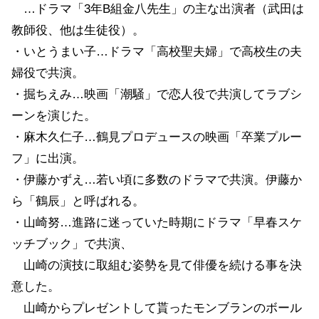
…ドラマ「3年B組金八先生」の主な出演者（武田は
教師役、他は生徒役）。
・いとうまい子…ドラマ「高校聖夫婦」で高校生の夫
婦役で共演。
・掘ちえみ…映画「潮騒」で恋人役で共演してラブシ
ーンを演じた。
・麻木久仁子…鶴見プロデュースの映画「卒業プルー
フ」に出演。
・伊藤かずえ…若い頃に多数のドラマで共演。伊藤か
ら「鶴辰」と呼ばれる。
・山崎努…進路に迷っていた時期にドラマ「早春スケ
ッチブック」で共演、
山崎の演技に取組む姿勢を見て俳優を続ける事を決
意した。
山崎からプレゼントして貰ったモンブランのボール