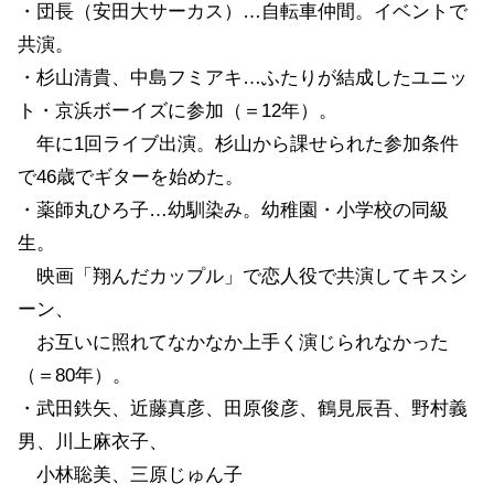
・団長（安田大サーカス）…自転車仲間。イベントで
共演。
・杉山清貴、中島フミアキ…ふたりが結成したユニッ
ト・京浜ボーイズに参加（＝12年）。
年に1回ライブ出演。杉山から課せられた参加条件
で46歳でギターを始めた。
・薬師丸ひろ子…幼馴染み。幼稚園・小学校の同級
生。
映画「翔んだカップル」で恋人役で共演してキスシ
ーン、
お互いに照れてなかなか上手く演じられなかった
（＝80年）。
・武田鉄矢、近藤真彦、田原俊彦、鶴見辰吾、野村義
男、川上麻衣子、
小林聡美、三原じゅん子