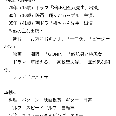
79年（15歳）ドラマ「3年B組金八先生」出演。
80年（16歳）映画「翔んだカップル」主演。
05年（41歳）朝ドラ「梅ちゃん先生」出演。
※他の主な出演：
舞台 「お気に召すまま」「十二夜」「ピーター
パン」
映画 「潮騒」「GONIN」「鮫肌男と桃尻女」
ドラマ「草燃える」「高校聖夫婦」「無邪気な関
係」
テレビ「ごごナマ」
□趣味
料理 パソコン 映画鑑賞 ギター 日舞
ゴルフ スピードゴルフ 自転車
水泳 スキューバダイビング スキー