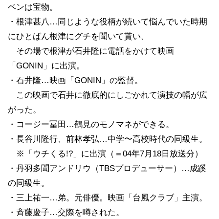
ペンは宝物。
・根津甚八…同じような役柄が続いて悩んでいた時期
にひとばん根津にグチを聞いて貰い、
その場で根津が石井隆に電話をかけて映画
「GONIN」に出演。
・石井隆…映画「GONIN」の監督。
この映画で石井に徹底的にしごかれて演技の幅が広
がった。
・コージー冨田…鶴見のモノマネができる。
・長谷川隆行、前林孝弘…中学〜高校時代の同級生。
※「ウチくる!?」に出演（＝04年7月18日放送分）
・丹羽多聞アンドリウ（TBSプロデューサー）…成蹊
の同級生。
・三上祐一…弟。元俳優。映画「台風クラブ」主演。
・斉藤慶子…交際を噂された。