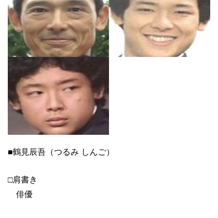
■鶴見辰吾（つるみ しんご）
□肩書き
俳優