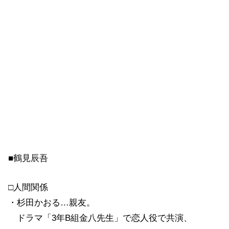
■鶴見辰吾
□人間関係
・杉田かおる…親友。
ドラマ「3年B組金八先生」で恋人役で共演、