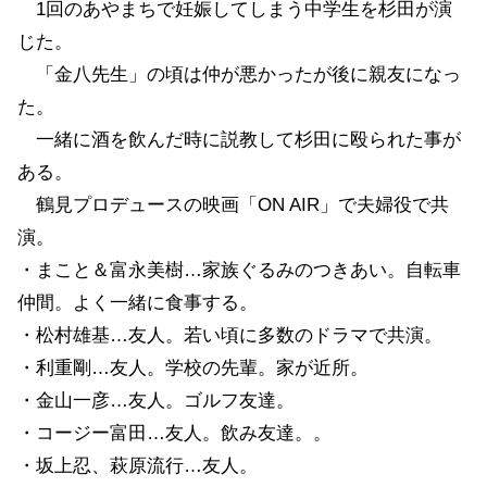
1回のあやまちで妊娠してしまう中学生を杉田が演
じた。
「金八先生」の頃は仲が悪かったが後に親友になっ
た。
一緒に酒を飲んだ時に説教して杉田に殴られた事が
ある。
鶴見プロデュースの映画「ON AIR」で夫婦役で共
演。
・まこと＆富永美樹…家族ぐるみのつきあい。自転車
仲間。よく一緒に食事する。
・松村雄基…友人。若い頃に多数のドラマで共演。
・利重剛…友人。学校の先輩。家が近所。
・金山一彦…友人。ゴルフ友達。
・コージー富田…友人。飲み友達。。
・坂上忍、萩原流行…友人。