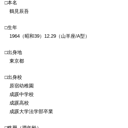
□本名
鶴見辰吾
□生年
1964（昭和39）12.29（山羊座/A型）
□出身地
東京都
□出身校
原宿幼稚園
成蹊中学校
成蹊高校
成蹊大学法学部卒業
□略歴（満年齢）