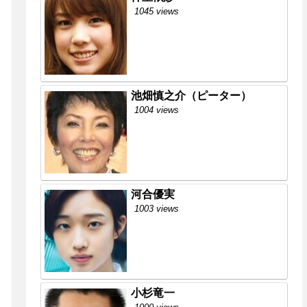
1045 views
池畑慎之介（ピーター）
1004 views
河合優実
1003 views
小杉竜一