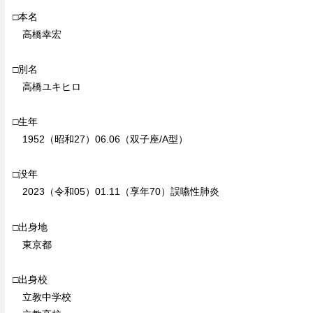
□本名
高橋幸宏
□別名
高橋ユキヒロ
□生年
1952（昭和27）06.06（双子座/A型）
□没年
2023（令和05）01.11（享年70）誤嚥性肺炎
□出身地
東京都
□出身校
立教中学校