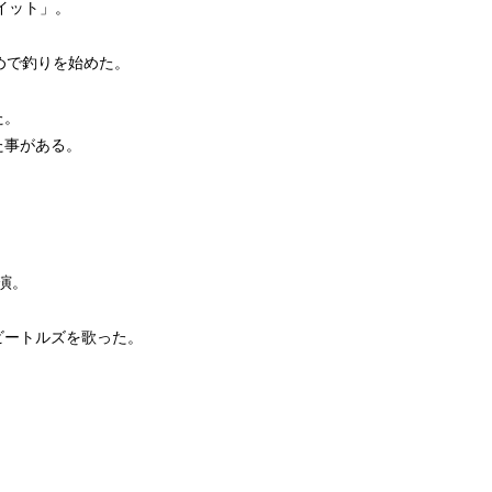
イット」。
めで釣りを始めた。
た。
た事がある。
演。
ビートルズを歌った。