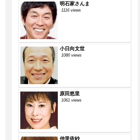
明石家さんま
1116 views
小日向文世
1080 views
原田悠里
1061 views
仲里依紗