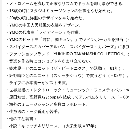
・メトロノームを流して正確なリズムでドラムを叩く事ができる。
・16歳の時にスタジオミュージシャンの仕事をやり始めた。
・20歳の頃に洋服のデザインをやり始めた。
・YMOの中国人民服風の衣装をデザイン。
・YMOの代表曲「ライディーン」を作曲。
・YMOのヒット曲「君に、胸キュン。」でメインボーカルを担当（＝
・スパイダースのカバーアルバム「スパイダース・カバーズ」に参加
・ファッションブランド「YUKIHIRO TAKAHASHI COLLECTIO
・音楽を作る時にコンセプトをあまり立てない。
・鈴木慶一とのユニット（ザ・ビートニクス）で活動（＝81年）。
・細野晴臣とのユニット（スケッチショウ）で買うどう（＝02年）
ライブに坂本龍一がゲスト出演。
・世界屈指のエレクトロニック・ミュージック・フェスティバル・son
・原田知世、高野寛らとpupaを結成してアルバムをリリース（＝08
・海外のミュージシャンと多数コラボレート。
・生放送のトーク番組が苦手。
・他の主な著書：
小説「キャッチ＆リリース」（大栄出版＝97年）