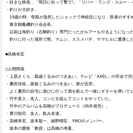
・好きな映画…「明日に向って撃て!」「リバー・ランズ・スルー・
・釣りが大好き。
19歳の時、母親が急死したショックで神経症になり、医者のすす
東京鶴亀磯釣り会会長。
以前は海釣り（石鯛釣り）専門だったがルアーもやるようになっ
釣りに行った場所で熊、マムシ、ススメバチ、ヤマヒルに遭遇し
■高橋幸宏
□人間関係
・上原さくら…親戚ぐるみのつきあい。テレビ「AXEL」の司会で共
・桑田佳祐…家族ぐるみのつきあい。家が近所。
よく桑田の自宅に遊びに行って酒を飲んで一緒にギターを彈いて
・竹中直人…友人。コンビを組んでコントをやっていた。
竹中のアルバムを高橋がプロデュース（95年発売）。
・豊川悦司…友人。飲み友達。
・高橋幸宏、坂本龍一、細野晴臣…YMOのメンバー。
坂本の愛称「教授」は髙橋の考案。