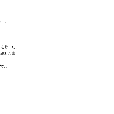
生）。
」を歌った。
拡散した曲
めた。