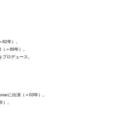
82年）。
（＝89年）。
N」をプロデュース。
。
arに出演（＝03年）。
年）。