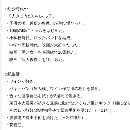
□幼少時代〜
・5人きょうだいの末っ子。
・子供の頃、近所の多摩川が遊び場だった。
・10歳の時にドラムをはじめた。
・小学校時代、ロックバンドを結成。
・中学〜高校時代、映画が大好きだった。
映画「男と女」を映画館で10回観た。
映画「個人教授」を10回観た。
□私生活
・ワインが好き。
バキュバン（飲み残しワイン保存用の栓）を愛用。
・色々な健康食品を試すが2週間で飽きる。
・東日本大震災が起きる直前に動けないくらい重いギックリ腰にな
その1か月後に急性虫垂炎で緊急手術を受けた（＝11年）。
・脳腫瘍の摘出手術を受けた（＝20年8月）。
・花粉症。