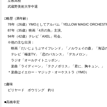
立教高校
武蔵野美術大学中退
□略歴（満年齢）
78年（26歳）YMOとしてアルバム「YELLOW MAGIC ORCHES
87年（35歳）映画「4月の魚」主演。
94年（42歳）テレビ「AXEL」司会。
※他の主な出演：
映画「だいじょうぶマイフレンド」「ノルウェイの森」「海辺
テレビ「極楽TV」「恋のバカンス」「デカメロン」
ラジオ「オールナイトニッポン」
楽曲「ライディーン」「テクノポリス」「君に、胸キュン。」
＊楽曲はイエロー・マジック・オーケストラ（YMO）
□趣味
ビリヤード ボウリング 釣り
■高橋幸宏