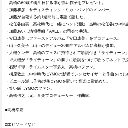
高橋の60歳の誕生日に坂本が赤い帽子をプレゼント。
・加藤和彦…サディスティック・ミカ・バンドのメンバー。
加藤が自殺する約1週間前に電話で話した。
・松任谷由実…高校時代に一緒にバンド活動（当時の松任谷は中学
・加藤あい…情報番組「AXEL」の司会で共演。
・安田成美…ファーストアルバム「安田成美」をプロデュース。
・山下久美子…山下のデビュー20周年アルバムに高橋が参加。
・大槻ケンヂ…高橋のフェスに招待されて歌詞付き「ライディーン
※大槻が「ライディーン」の勝手に歌詞をつけて歌ってネットで
・石野卓球、ライムスター宇多丸…高橋のファン。
・槇原敬之…中学時代にYMOの影響でシンセサイザーと作曲をはじ
・ピエール瀧…子供の頃にYMOを聞いて音楽に目覚めた。
・笑い飯…YMOのファン。
・高橋信之…兄。音楽プロデューサー、作曲家。
■高橋幸宏
□エピソードなど