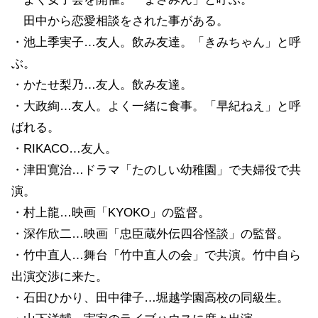
田中から恋愛相談をされた事がある。
・池上季実子…友人。飲み友達。「きみちゃん」と呼
ぶ。
・かたせ梨乃…友人。飲み友達。
・大政絢…友人。よく一緒に食事。「早紀ねえ」と呼
ばれる。
・RIKACO…友人。
・津田寛治…ドラマ「たのしい幼稚園」で夫婦役で共
演。
・村上龍…映画「KYOKO」の監督。
・深作欣二…映画「忠臣蔵外伝四谷怪談」の監督。
・竹中直人…舞台「竹中直人の会」で共演。竹中自ら
出演交渉に来た。
・石田ひかり、田中律子…堀越学園高校の同級生。