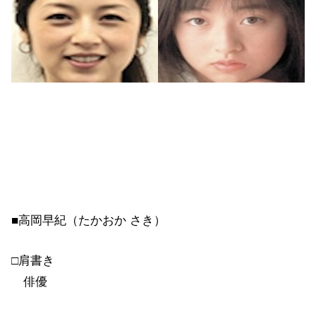
■高岡早紀（たかおか さき）
□肩書き
俳優