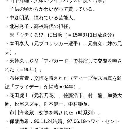
・山下洋輔…実家のライブハウスに度々出演。
子供の頃からかわいがって貰っている。
・中森明菜…憧れている芸能人。
・北村秀子…高校時代の担任。
※「ウチくる!?」に出演（＝15年3月1日放送分）
・本田泰人（元プロサッカー選手）…元義弟（妹の元
夫）。
・東幹久…ＣＭ「アパガード」で共演して交際を噂さ
れた（＝96年）。
・布袋寅泰…交際を噂された（ディープキス写真を雑
誌「フライデー」が掲載＝04年）。
・花田虎上（元若乃花）、佐藤浩市、村上龍、加勢大
周、松尾スズキ、岡本健一、中村獅童、
市川海老蔵…交際を噂された（時系列）。
・保阪尚希…96.11.24結婚、97.06.19ハワイ・セント