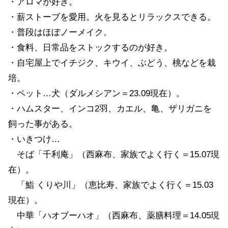
・アロマが好き。
・薪ストーブを愛用。火を見るとリラックスできる。
・普段はほぼノーメイク。
・食料、日常品をストックするのが好き。
・自宅屋上でイチジク、キウイ、ぶどう、桃などを栽
培。
・ペット…犬（ダルメシアン＝23.09現在）。
・ハムスター、インコ2羽、カエル、亀、ザリガニを
飼った事がある。
・いきつけ…
そば「千利庵」（西麻布、家族でよく行く＝15.07現
在）。
「鮨 くりや川」（恵比寿、家族でよく行く＝15.03
現在）。
中華「ハオブーハオ」（西麻布、薬膳料理＝14.05現