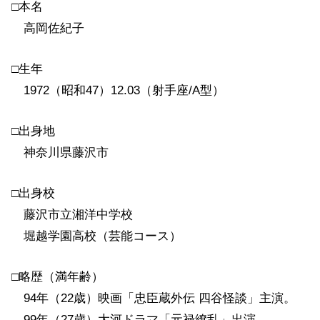
□本名
高岡佐紀子
□生年
1972（昭和47）12.03（射手座/A型）
□出身地
神奈川県藤沢市
□出身校
藤沢市立湘洋中学校
堀越学園高校（芸能コース）
□略歴（満年齢）
94年（22歳）映画「忠臣蔵外伝 四谷怪談」主演。
99年（27歳）大河ドラマ「元禄繚乱」出演。