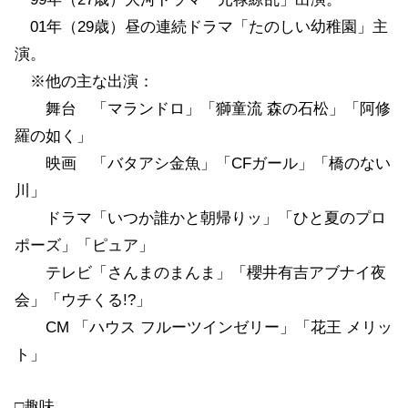
01年（29歳）昼の連続ドラマ「たのしい幼稚園」主
演。
※他の主な出演：
舞台 「マランドロ」「獅童流 森の石松」「阿修
羅の如く」
映画 「バタアシ金魚」「CFガール」「橋のない
川」
ドラマ「いつか誰かと朝帰りッ」「ひと夏のプロ
ポーズ」「ピュア」
テレビ「さんまのまんま」「櫻井有吉アブナイ夜
会」「ウチくる!?」
CM 「ハウス フルーツインゼリー」「花王 メリッ
ト」
□趣味