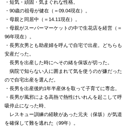
・短気・頑固・気まぐれな性格。
・90歳の祖母が健在（＝09.04現在）。
・母親と同居中（＝14.11現在）。
・母親がスーパーマーケットの中で生花店を経営（＝
96年現在）。
・長男次男とも助産婦を呼んで自宅で出産。どちらも
安産だった。
長男を出産した時にへその緒を保坂が切った。
病院で知らない人に囲まれて気を使うのが嫌だった
ので自宅出産を選んだ。
・長男を出産後約1年半産休を取って子育てに専念。
・長男が風邪による高熱で熱性けいれんを起こして呼
吸停止になった時、
レスキュー訓練の経験があった元夫（保坂）が気道
を確保して難を逃れた（99年）。