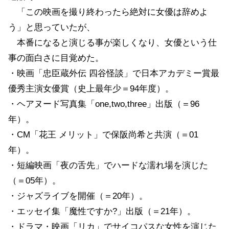
「この映画を撮り終わったら絶対に女優は辞めよ
う」と思っていたが、
本番になると演じる事が楽しくなり、女優という仕
事の面白さに目覚めた。
・映画「忠臣蔵外伝 四谷怪談」で日本アカデミー賞最
優秀主演女優賞（史上最年少＝94年度）。
・ヘアヌード写真集「one,two,three」出版（＝96
年）。
・CM「花王 メリット」で保阪尚希と共演（＝01
年）。
・短編映画「夜の舌先」でハードな濡れ場を演じた
（＝05年）。
・ジャズライブを開催（＝20年）。
・エッセイ集「魔性ですか?」出版（＝21年）。
・ドラマ・映画「リカ」でサイコパスな女性を演じた