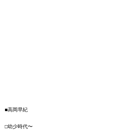
■高岡早紀
□幼少時代〜