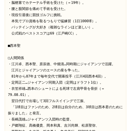
・脳梗塞でカテーテル手術を受けた（＝19年）。
・腰と股関節を痛めて手術を受けた。
・現役引退後に競技ゴルフに挑戦。
　本気でプロ資格を取るつもりで猛練習（1日1000球）。
　パッテイングが大好き（複雑なラインほど楽しい）。
　公式戦のベストスコアは69（江戸崎CC）。
■西本聖
□人間関係
・江川卓、西本聖、原辰徳、中畑清…同時期にジャイアンツで活躍。
　江川とジャイアンツのエースの座を争った。
　81年から87年まで毎年交代で開幕投手（江川4回西本4回）。
・定岡正二…ジャイアンツ同期入団（定岡はドラフト1位）。
・衣笠祥雄…西本のシュートによる死球で左肩甲骨を骨折（＝
79.08.01）。
　翌日代打で出場して3回フルスイイングで三振、
　「1球目はファンのため、2球目は自分のため、3球目は西本君のために
振りました」と発言。
・長嶋茂雄…ジャイアンツ入団時の監督。
・戸郷翔征、髙橋優貴、岡本和真、吉川尚輝、松原聖弥、