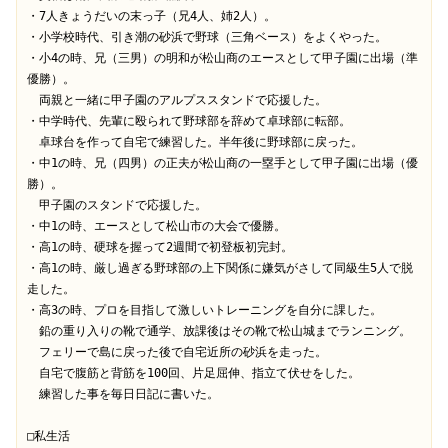
・7人きょうだいの末っ子（兄4人、姉2人）。
・小学校時代、引き潮の砂浜で野球（三角ベース）をよくやった。
・小4の時、兄（三男）の明和が松山商のエースとして甲子園に出場（準
優勝）。
　両親と一緒に甲子園のアルプススタンドで応援した。
・中学時代、先輩に殴られて野球部を辞めて卓球部に転部。
　卓球台を作って自宅で練習した。半年後に野球部に戻った。
・中1の時、兄（四男）の正夫が松山商の一塁手として甲子園に出場（優
勝）。
　甲子園のスタンドで応援した。
・中1の時、エースとして松山市の大会で優勝。
・高1の時、硬球を握って2週間で初登板初完封。
・高1の時、厳し過ぎる野球部の上下関係に嫌気がさして同級生5人で脱
走した。
・高3の時、プロを目指して激しいトレーニングを自分に課した。
　鉛の重り入りの靴で通学、放課後はその靴で松山城までランニング。
　フェリーで島に戻った後で自宅近所の砂浜を走った。
　自宅で腹筋と背筋を100回、片足屈伸、指立て伏せをした。
　練習した事を毎日日記に書いた。
□私生活