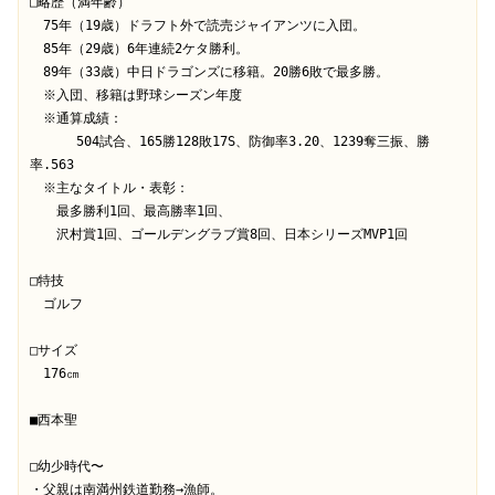
□略歴（満年齢）
　75年（19歳）ドラフト外で読売ジャイアンツに入団。
　85年（29歳）6年連続2ケタ勝利。
　89年（33歳）中日ドラゴンズに移籍。20勝6敗で最多勝。
　※入団、移籍は野球シーズン年度
　※通算成績：
      504試合、165勝128敗17S、防御率3.20、1239奪三振、勝
率.563
　※主なタイトル・表彰：
　　最多勝利1回、最高勝率1回、
　　沢村賞1回、ゴールデングラブ賞8回、日本シリーズMVP1回
□特技
　ゴルフ
□サイズ
　176㎝
■西本聖
□幼少時代〜
・父親は南満州鉄道勤務→漁師。