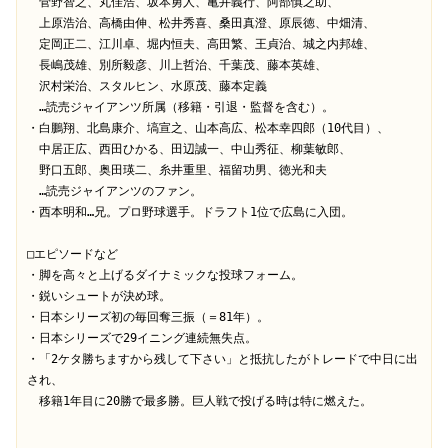
　菅野智之、丸佳浩、坂本勇人、亀井義行、阿部慎之助、
　上原浩治、高橋由伸、松井秀喜、桑田真澄、原辰徳、中畑清、
　定岡正二、江川卓、堀内恒夫、高田繁、王貞治、城之内邦雄、
　長嶋茂雄、別所毅彦、川上哲治、千葉茂、藤本英雄、
　沢村栄治、スタルヒン、水原茂、藤本定義
　…読売ジャイアンツ所属（移籍・引退・監督を含む）。
・白鵬翔、北島康介、塙宣之、山本高広、松本幸四郎（10代目）、
　中居正広、西田ひかる、田辺誠一、中山秀征、柳葉敏郎、
　野口五郎、奥田瑛二、糸井重里、福留功男、徳光和夫
　…読売ジャイアンツのファン。
・西本明和…兄。プロ野球選手。ドラフト1位で広島に入団。
□エピソードなど
・脚を高々と上げるダイナミックな投球フォーム。
・鋭いシュートが決め球。
・日本シリーズ初の毎回奪三振（＝81年）。
・日本シリーズで29イニング連続無失点。
・「2ケタ勝ちますから残して下さい」と抵抗したがトレードで中日に出
され、
　移籍1年目に20勝で最多勝。巨人戦で投げる時は特に燃えた。