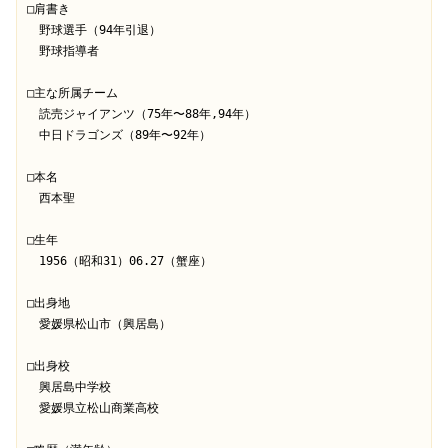
□肩書き
　野球選手（94年引退）
　野球指導者
□主な所属チーム
　読売ジャイアンツ（75年〜88年,94年）
　中日ドラゴンズ（89年〜92年）
□本名
　西本聖
□生年
　1956（昭和31）06.27（蟹座）
□出身地
　愛媛県松山市（興居島）
□出身校
　興居島中学校
　愛媛県立松山商業高校