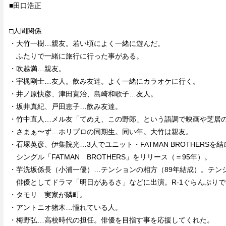
■田口浩正
□人間関係
・大竹一樹…親友。若い頃によく一緒に遊んだ。
ふたりで一緒に旅行に行った事がある。
・吹越満…親友。
・宇梶剛士…友人。飲み友達。よく一緒にカラオケに行く。
・井ノ原快彦、津田寛治、島崎和歌子…友人。
・坂井真紀、戸田恵子…飲み友達。
・竹中直人…メル友「てめえ、この野郎」という語調で映画や芝居
・さまぁ〜ず…ホリプロの同期生。同い年。大竹は親友。
・石塚英彦、伊集院光…3人でユニット・FATMAN BROTHERSを
シングル「FATMAN BROTHERS」をリリース（＝95年）。
・芋洗坂係長（小浦一優）…テンションの相方（89年結成）。テン
俳優としてドラマ「明日があるさ」などに出演。R-1ぐらんぷりで
・タモリ…実家が隣町。
・アントニオ猪木…憧れている人。
・梅野弘…高校時代の担任。俳優を目指す事を応援してくれた。