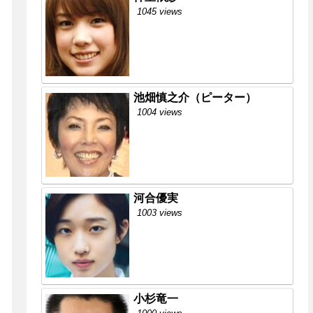
1045 views
池畑慎之介（ピーター）
1004 views
河合優実
1003 views
小杉竜一