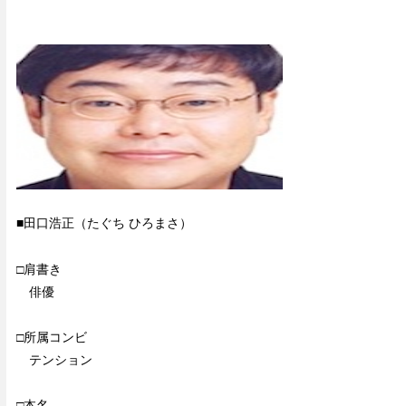
■田口浩正（たぐち ひろまさ）
□肩書き
俳優
□所属コンビ
テンション
□本名