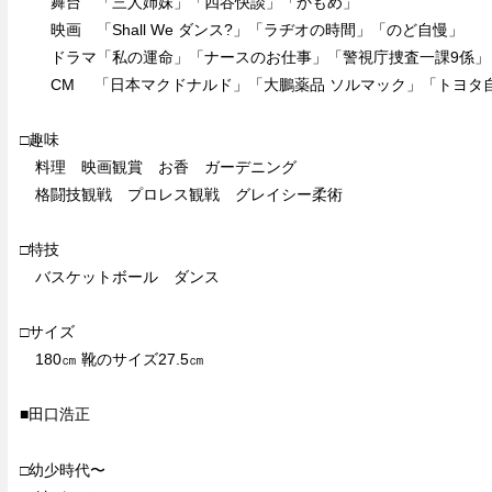
舞台 「三人姉妹」「四谷快談」「かもめ」
映画 「Shall We ダンス?」「ラヂオの時間」「のど自慢」
ドラマ「私の運命」「ナースのお仕事」「警視庁捜査一課9係」
CM 「日本マクドナルド」「大鵬薬品 ソルマック」「トヨタ自
□趣味
料理 映画観賞 お香 ガーデニング
格闘技観戦 プロレス観戦 グレイシー柔術
□特技
バスケットボール ダンス
□サイズ
180㎝ 靴のサイズ27.5㎝
■田口浩正
□幼少時代〜