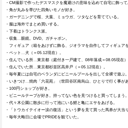
・CM撮影で作ったデスマスクを魔避けの意味を込めて自宅に飾って
・角が丸みを帯びた四角いモノが好き。
・ガーデニングで桜、大葉、ミョウガ、ツタなどを育てている。
・服は海外でまとめ買いする。
・下着はトランクス派。
・収集…眼鏡。DVD。ガチャポン。
フィギュア（箱をあけずに飾る、ジオラマを自作してフィギュア
・ペット…犬（＝05.12現在）。
・住んでいる所…東京都（庭付き一戸建て、08年落成＝08.05現在
・住んでいた所…東京都杉並区高井戸（＝05.12現在）。
・毎年夏には自宅のベランダにビニールプールを出して全裸で遊ぶ
・いきつけ…焼肉「六花苑」（世田谷区南烏山、ひとりで行く事が
・100円ショップが好き。
・ビニールテープが好き。持ってない色を見つけると買ってしまう
・代々木公園に散歩に行って池にいる鯉と亀にエサをあげる。
・「トウカイテイオー涙の復活」という夢を見て買った馬券が大当
・毎年大晦日に会場でPRIDEを観ていた。