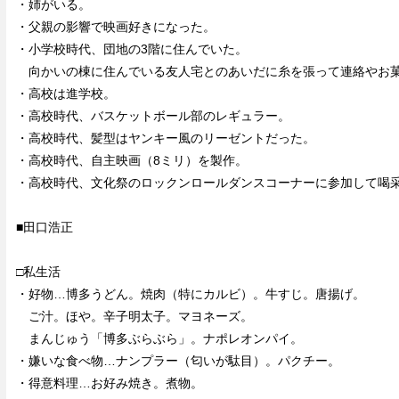
・姉がいる。
・父親の影響で映画好きになった。
・小学校時代、団地の3階に住んでいた。
向かいの棟に住んでいる友人宅とのあいだに糸を張って連絡やお菓
・高校は進学校。
・高校時代、バスケットボール部のレギュラー。
・高校時代、髪型はヤンキー風のリーゼントだった。
・高校時代、自主映画（8ミリ）を製作。
・高校時代、文化祭のロックンロールダンスコーナーに参加して喝
■田口浩正
□私生活
・好物…博多うどん。焼肉（特にカルビ）。牛すじ。唐揚げ。
ご汁。ほや。辛子明太子。マヨネーズ。
まんじゅう「博多ぶらぶら」。ナポレオンパイ。
・嫌いな食べ物…ナンプラー（匂いが駄目）。パクチー。
・得意料理…お好み焼き。煮物。