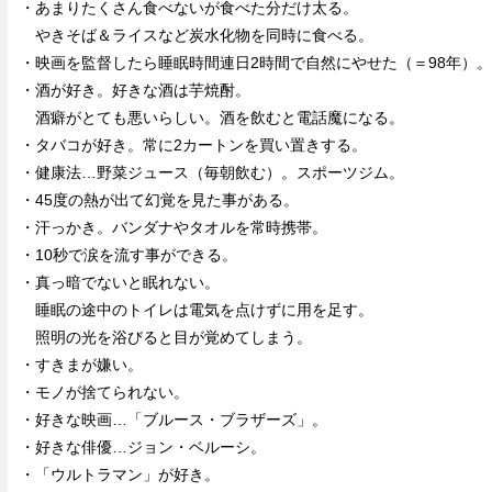
・あまりたくさん食べないが食べた分だけ太る。
やきそば＆ライスなど炭水化物を同時に食べる。
・映画を監督したら睡眠時間連日2時間で自然にやせた（＝98年）。
・酒が好き。好きな酒は芋焼酎。
酒癖がとても悪いらしい。酒を飲むと電話魔になる。
・タバコが好き。常に2カートンを買い置きする。
・健康法…野菜ジュース（毎朝飲む）。スポーツジム。
・45度の熱が出て幻覚を見た事がある。
・汗っかき。バンダナやタオルを常時携帯。
・10秒で涙を流す事ができる。
・真っ暗でないと眠れない。
睡眠の途中のトイレは電気を点けずに用を足す。
照明の光を浴びると目が覚めてしまう。
・すきまが嫌い。
・モノが捨てられない。
・好きな映画…「ブルース・ブラザーズ」。
・好きな俳優…ジョン・ベルーシ。
・「ウルトラマン」が好き。