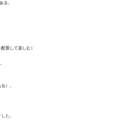
ある。
を配置して楽しむ）
）。
。
ある）。
。
りした。