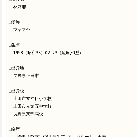
　林麻耶
□愛称
　マヤマヤ
□生年
　1958（昭和33）02.23（魚座/O型）
□出身地
　長野県上田市
□出身校
　上田市立神科小学校
　上田市立第五中学校
　長野県東部高校
□略歴
   96年（38歳）CM「資生堂 エリクシール」出演。