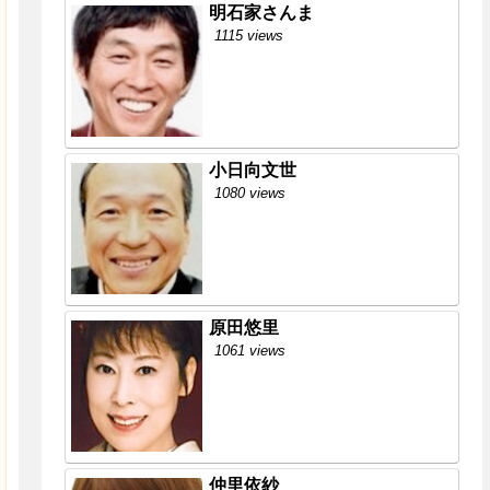
明石家さんま
1115 views
小日向文世
1080 views
原田悠里
1061 views
仲里依紗