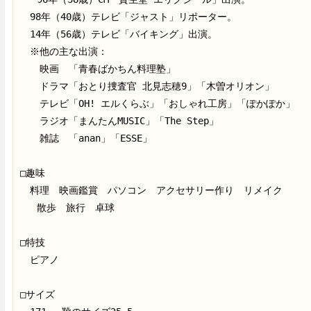
　98年（40歳）テレビ「ジャスト」リポーター。
　14年（56歳）テレビ「バイキング」出演。
　※他の主な出演：
　　映画　「青春ばかちん料理塾」
　　ドラマ「おとり捜査官 北見志穂9」「木曽オリオン」
　　テレビ「OH! エルくらぶ」「おしゃれ工房」「ぽかぽか」
　　ラジオ「まんたんMUSIC」「The Step」
　　雑誌　「anan」「ESSE」
□趣味
　料理　映画鑑賞　パソコン　アクセサリー作り　リメイク　
   散歩　旅行　卓球
□特技
　ピアノ
□サイズ