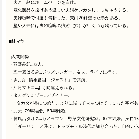
・夫と一緒にホームページを自作。
・電化製品を投げあう激しい夫婦ケンカをしょっちゅうする。
　夫婦喧嘩で何度も骨折した。夫は20針縫った事がある。
　壁や天井には夫婦喧嘩の痕跡（穴）がいくつも残っている。
■林マヤ
□人間関係
・羽野晶紀…友人。
・五十嵐はるみ…ジャズシンガー。友人。ライブに行く。
・きよ彦…情報番組「ジャスト」で共演。
・江角マキコ…よく間違えられる。
・タカダケンゾー…デザイナー。
   タカダが鼻につめたこよりに誤って火をつけてしまった事があ
・元夫…79年結婚、85年離婚。
・笛風呂タオス…カメラマン、野菜文化研究家。87年結婚。身長16
　「ダーリン」と呼ぶ。トップモデル時代に知り合った。自分か