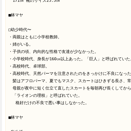
　171㎝ 靴のサイズ25.5㎝
■林マヤ
□幼少時代〜
・両親はともに小学校教師。
・姉がいる。
・子供の頃、内向的な性格で友達が少なかった。
・小学校時代、身長が160㎝以上あった。「巨人」と呼ばれていた
・高校時代、卓球部。
・高校時代、天然パーマを注意されたのをきっかけに不良になっ
　髪はアフロパーマ、夏でもマスク、スカートはひきずる長さ、
　母親が夜中に短く仕立て直したスカートを毎朝再び長くしてか
　「ライオンの理枝」と呼ばれていた。
   格好だけの不良で悪い事はしなかった。
■林マヤ