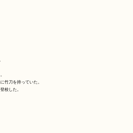
。
た。
常に竹刀を持っていた。
ら登校した。