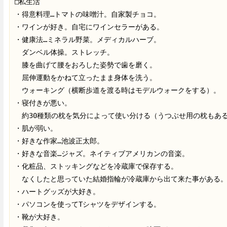
□私生活
・得意料理…トマトの味噌汁。自家製チョコ。
・ワインが好き。自宅にワインセラーがある。
・健康法…ミネラル野菜。メディカルハーブ。
　ダンベル体操。ストレッチ。
　膝を曲げて腰をおろした姿勢で歯を磨く。
　屈伸運動をかねて立ったまま身体を洗う。
　ウォーキング（横断歩道を渡る時はモデルウォークをする）。
・寝付きが悪い。
　約30種類の枕を気分によって使い分ける（うつぶせ用の枕もあ
・肌が弱い。
・好きな作家…池波正太郎。
・好きな音楽…ジャズ。ネイティブアメリカンの音楽。
・化粧品、ストッキングなどを冷蔵庫で保存する。
　なくしたと思っていた結婚指輪が冷蔵庫から出て来た事がある
・ハートグッズが大好き。
・パソコンを使ってTシャツをデザインする。
・靴が大好き。