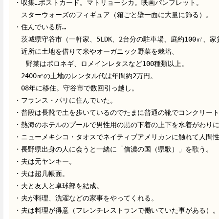
・収集…ポストカード。マトリョーシカ。映画パンフレット。
　スターウォーズのフィギュア（箱ごと壁一面に大量に飾る）。
・住んでいる所…
　茨城県守谷市（一軒家、5LDK、2台分の駐車場、庭約100㎡、家賃
　近所に土地を借りて米やオーガニック野菜を栽培、
   野菜はポロネギ、ロメインレタスなど100種類以上。
　2400㎡の土地のレンタル代は年間約2万円。
　08年に移住。守谷市で数回引っ越し。
・フランス・パリに住んでいた。
・普段は長靴で土を歩いているのでたまに普通の靴でコンクリー
・熱海のホテルのプールで男性用の黒の下着の上下を水着がわり
・ニューメキシコ・タオスでネイティブアメリカンに触れて人間
・長野県出身の人に会うと一緒に「信濃の国（県歌）」を歌う。
・夫は元ヤンキー。
・夫は超几帳面。
・夫と友人と卓球部を結成。
・夫が料理、洗濯などの家事をやってくれる。
・夫は料理が得意（フレンチレストランで働いていた事がある）