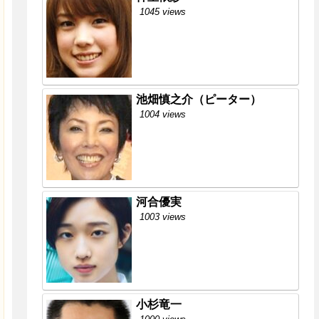
1045 views
池畑慎之介（ピーター）
1004 views
河合優実
1003 views
小杉竜一