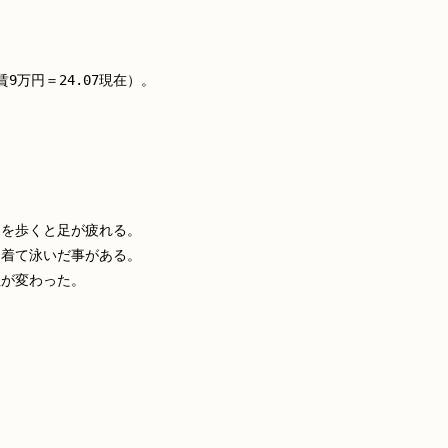
9万円＝24.07現在）。
トを歩くと足が疲れる。
に着て泳いだ事がある。
性が変わった。
。