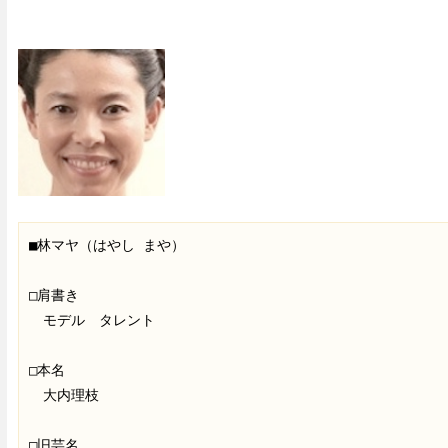
■林マヤ（はやし まや）
□肩書き
　モデル　タレント
□本名
　大内理枝
□旧芸名