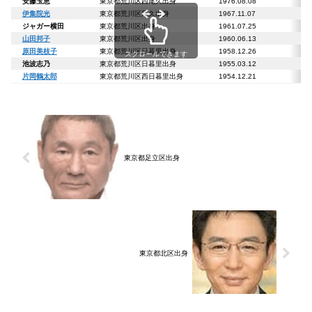
安藤玉恵
東京都荒川区西尾久出身
1976.08.08
伊集院光
東京都荒川区尾久出身
1967.11.07
ジャガー横田
東京都荒川区出身
1961.07.25
山田邦子
東京都荒川区出身
1960.06.13
原田美枝子
東京都荒川区日暮里出身
1958.12.26
スクロールできます
池波志乃
東京都荒川区日暮里出身
1955.03.12
片岡鶴太郎
東京都荒川区西日暮里出身
1954.12.21
東京都足立区出身
東京都北区出身