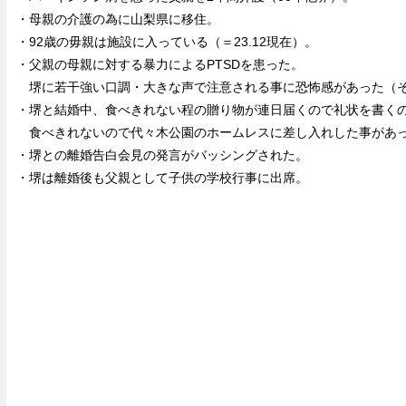
・母親の介護の為に山梨県に移住。
・92歳の毋親は施設に入っている（＝23.12現在）。
・父親の母親に対する暴力によるPTSDを患った。
堺に若干強い口調・大きな声で注意される事に恐怖感があった（そ
・堺と結婚中、食べきれない程の贈り物が連日届くので礼状を書く
食べきれないので代々木公園のホームレスに差し入れした事があ
・堺との離婚告白会見の発言がバッシングされた。
・堺は離婚後も父親として子供の学校行事に出席。