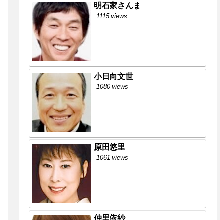
明石家さんま
1115 views
小日向文世
1080 views
原田悠里
1061 views
仲里依紗