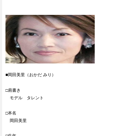
■岡田美里（おかだ みり）
□肩書き
モデル タレント
□本名
岡田美里
□生年