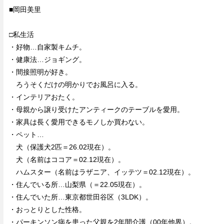
■岡田美里
□私生活
・好物…自家製キムチ。
・健康法…ジョギング。
・間接照明が好き。
ろうそくだけの明かりでお風呂に入る。
・インテリアおたく。
・母親から譲り受けたアンティークのテーブルを愛用。
・家具は長く愛用できるモノしか買わない。
・ペット…
犬（保護犬2匹＝26.02現在）。
犬（名前はココア＝02.12現在）。
ハムスター（名前はラザニア、イッテツ＝02.12現在）。
・住んでいる所…山梨県（＝22.05現在）。
・住んでいた所…東京都世田谷区（3LDK）。
・おっとりとした性格。
・パーキンソン病を患った父親を2年間介護（00年他界）。