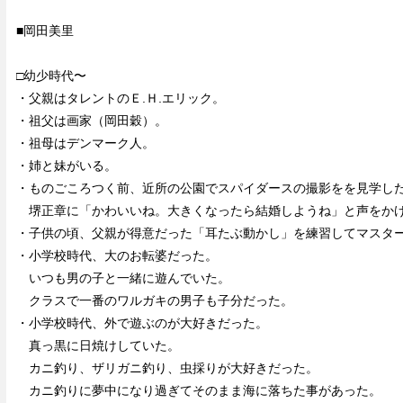
■岡田美里
□幼少時代〜
・父親はタレントのＥ.Ｈ.エリック。
・祖父は画家（岡田穀）。
・祖母はデンマーク人。
・姉と妹がいる。
・ものごころつく前、近所の公園でスパイダースの撮影をを見学
堺正章に「かわいいね。大きくなったら結婚しようね」と声をか
・子供の頃、父親が得意だった「耳たぶ動かし」を練習してマスタ
・小学校時代、大のお転婆だった。
いつも男の子と一緒に遊んでいた。
クラスで一番のワルガキの男子も子分だった。
・小学校時代、外で遊ぶのが大好きだった。
真っ黒に日焼けしていた。
カニ釣り、ザリガニ釣り、虫採りが大好きだった。
カニ釣りに夢中になり過ぎてそのまま海に落ちた事があった。