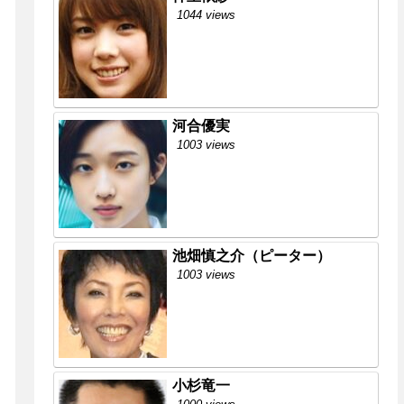
1044 views
河合優実
1003 views
池畑慎之介（ピーター）
1003 views
小杉竜一