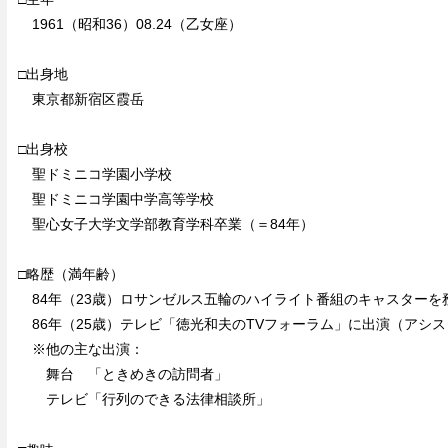
1961（昭和36）08.24（乙女座）
□出身地
東京都新宿区霞岳
□出身校
聖ドミニコ学園小学校
聖ドミニコ学園中学高等学校
聖心女子大学文学部教育学科卒業（＝84年）
□略歴（満年齢）
84年（23歳）ロサンゼルス五輪のハイライト番組のキャスターを
86年（25歳）テレビ「徳光和夫のTVフォーラム」に出演（アシ
※他の主な出演：
舞台 「ときめきの訪問者」
テレビ「行列のできる法律相談所」