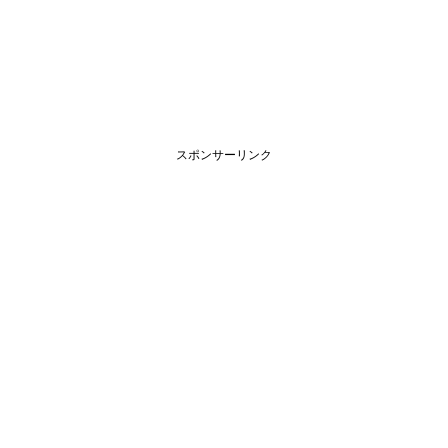
スポンサーリンク