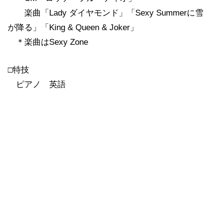
楽曲「Lady ダイヤモンド」「Sexy Summerに雪
が降る」「King & Queen & Joker」
＊楽曲はSexy Zone
□特技
ピアノ 英語