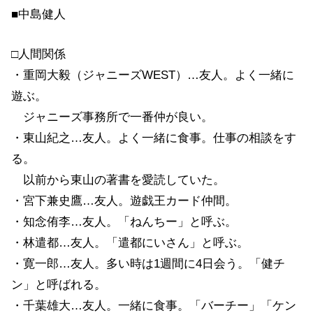
■中島健人
□人間関係
・重岡大毅（ジャニーズWEST）…友人。よく一緒に
遊ぶ。
ジャニーズ事務所で一番仲が良い。
・東山紀之…友人。よく一緒に食事。仕事の相談をす
る。
以前から東山の著書を愛読していた。
・宮下兼史鷹…友人。遊戯王カード仲間。
・知念侑李…友人。「ねんちー」と呼ぶ。
・林遣都…友人。「遣都にいさん」と呼ぶ。
・寛一郎…友人。多い時は1週間に4日会う。「健チ
ン」と呼ばれる。
・千葉雄大…友人。一緒に食事。「バーチー」「ケン