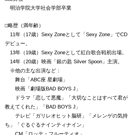
明治学院大学社会学部卒業
□略歴（満年齢）
11年（17歳）Sexy Zoneとして「Sexy Zone」でCD
デビュー。
13年（19歳）Sexy Zoneとして紅白歌合戦初出場。
14年（20歳）映画「銀の匙 Silver Spoon」主演。
※他の主な出演など：
舞台「ABC座 星劇場」
映画「劇場版BAD BOYS J」
ドラマ「恋して悪魔」「大切なことはすべて君が
教えてくれた」「BAD BOYS J」
テレビ「ガリレオヒット脳研」「メレンゲの気持
ち」「ぐるぐるナインティナイン」
CM「ロッテ・フルーティオ」