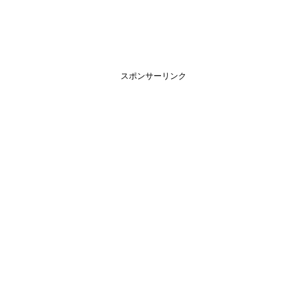
スポンサーリンク