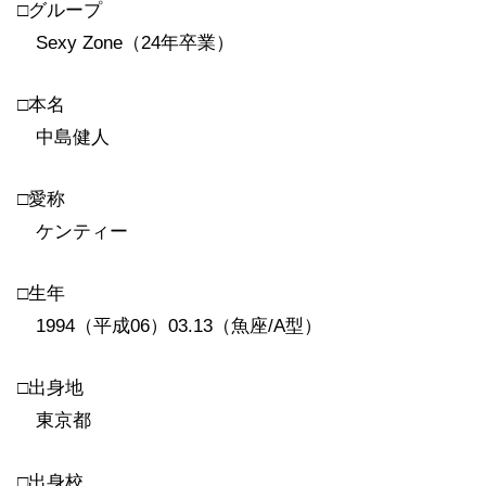
□グループ
Sexy Zone（24年卒業）
□本名
中島健人
□愛称
ケンティー
□生年
1994（平成06）03.13（魚座/A型）
□出身地
東京都
□出身校