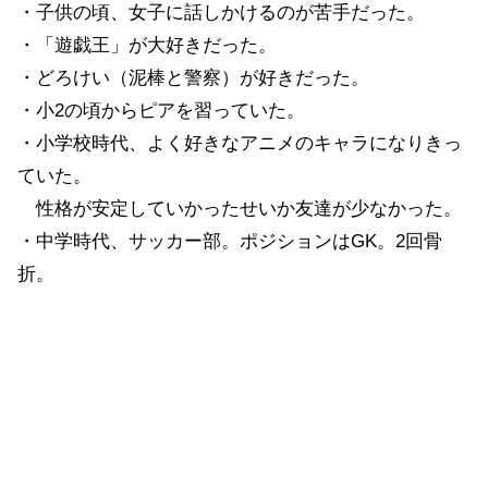
・子供の頃、女子に話しかけるのが苦手だった。
・「遊戯王」が大好きだった。
・どろけい（泥棒と警察）が好きだった。
・小2の頃からピアを習っていた。
・小学校時代、よく好きなアニメのキャラになりきっ
ていた。
性格が安定していかったせいか友達が少なかった。
・中学時代、サッカー部。ポジションはGK。2回骨
折。