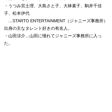
・うつみ宮土理、大島さと子、大林素子、駒井千佳
子、松本伊代
…STARTO ENTERTAINMENT（ジャニーズ事務所）
出身の主なタレント好きの有名人。
・山田涼介…山田に憧れてジャニーズ事務所に入っ
た。